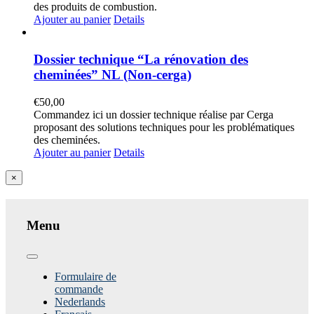
des produits de combustion.
Ajouter au panier
Details
Dossier technique “La rénovation des
cheminées” NL (Non-cerga)
€
50,00
Commandez ici un dossier technique réalise par Cerga
proposant des solutions techniques pour les problématiques
des cheminées.
Ajouter au panier
Details
Close
×
product
quick
view
Menu
Toggle
Navigation
Formulaire de
commande
Nederlands