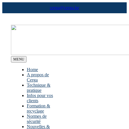
Skip
cerga@cerga.be
to
content
MENU
Home
A propos de
Cerga
Technique &
pratique
Infos pour vos
clients
Formation &
recyclage
Normes de
sécurité
Nouvelles &