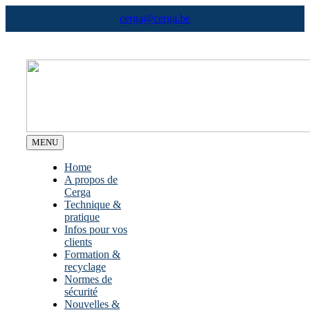
Skip
cerga@cerga.be
to
content
MENU
Home
A propos de
Cerga
Technique &
pratique
Infos pour vos
clients
Formation &
recyclage
Normes de
sécurité
Nouvelles &