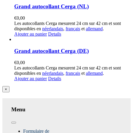
Grand autocollant Cerga (NL)
€
0,00
Les autocollants Cerga mesurent 24 cm sur 42 cm et sont
disponibles en
néerlandais
,
français
et
allemand
.
Ajouter au panier
Details
Grand autocollant Cerga (DE)
€
0,00
Les autocollants Cerga mesurent 24 cm sur 42 cm et sont
disponibles en
néerlandais
,
français
et
allemand
.
Ajouter au panier
Details
Close
×
product
quick
view
Menu
Toggle
Navigation
Formulaire de