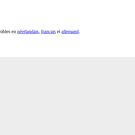
nibles en
néerlandais
,
français
et
allemand
.