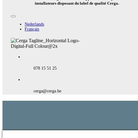
installateurs disposant du label de qualité Cerga.
Toggle
Navigation
Nederlands
Français
078 15 51 25
cerga@cerga.be