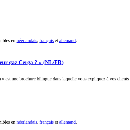
nibles en
néerlandais
,
français
et
allemand
.
ateur gaz Cerga ? » (NL/FR)
 » est une brochure bilingue dans laquelle vous expliquez à vos clients p
nibles en
néerlandais
,
français
et
allemand
.