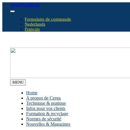
Skip
cerga@cerga.be
to
Toggle
content
Navigation
Formulaire de commande
Nederlands
Français
MENU
Home
A propos de Cerga
Technique & pratique
Infos pour vos clients
Formation & recyclage
Normes de sécurité
Nouvelles & Magazines