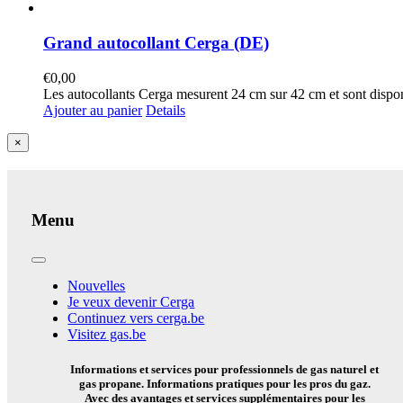
Grand autocollant Cerga (DE)
€
0,00
Les autocollants Cerga mesurent 24 cm sur 42 cm et sont dispo
Ajouter au panier
Details
Close
×
product
quick
view
Menu
Toggle
Navigation
Nouvelles
Je veux devenir Cerga
Continuez vers cerga.be
Visitez gas.be
Informations et services pour professionnels de gas naturel et
gas propane. Informations pratiques pour les pros du gaz.
Avec des avantages et services supplémentaires pour les