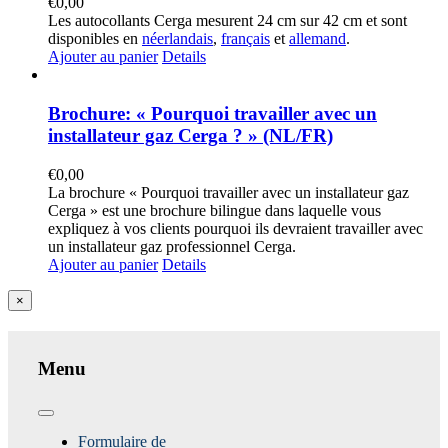
€
0,00
Les autocollants Cerga mesurent 24 cm sur 42 cm et sont
disponibles en
néerlandais
,
français
et
allemand
.
Ajouter au panier
Details
Brochure: « Pourquoi travailler avec un
installateur gaz Cerga ? » (NL/FR)
€
0,00
La brochure « Pourquoi travailler avec un installateur gaz
Cerga » est une brochure bilingue dans laquelle vous
expliquez à vos clients pourquoi ils devraient travailler avec
un installateur gaz professionnel Cerga.
Ajouter au panier
Details
Close
×
product
quick
view
Menu
Toggle
Navigation
Formulaire de