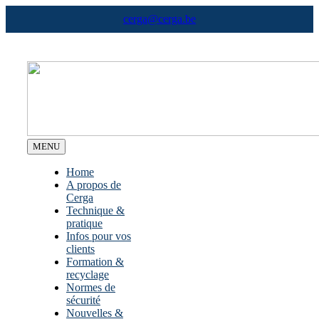
Skip
cerga@cerga.be
to
content
MENU
Home
A propos de
Cerga
Technique &
pratique
Infos pour vos
clients
Formation &
recyclage
Normes de
sécurité
Nouvelles &