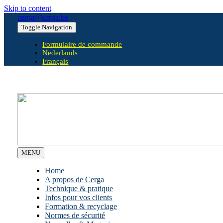
Skip to content
cerga@cerga.be
Toggle Navigation
Formulaire de commande
Nederlands
Français
MENU
Home
A propos de Cerga
Technique & pratique
Infos pour vos clients
Formation & recyclage
Normes de sécurité