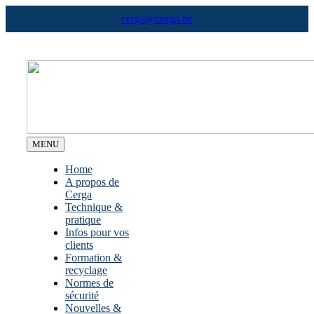
Skip
cerga@cerga.be
to
content
MENU
Home
A propos de
Cerga
Technique &
pratique
Infos pour vos
clients
Formation &
recyclage
Normes de
sécurité
Nouvelles &