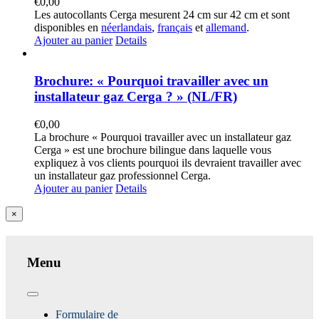
€
0,00
Les autocollants Cerga mesurent 24 cm sur 42 cm et sont
disponibles en
néerlandais
,
français
et
allemand
.
Ajouter au panier
Details
Brochure: « Pourquoi travailler avec un
installateur gaz Cerga ? » (NL/FR)
€
0,00
La brochure « Pourquoi travailler avec un installateur gaz
Cerga » est une brochure bilingue dans laquelle vous
expliquez à vos clients pourquoi ils devraient travailler avec
un installateur gaz professionnel Cerga.
Ajouter au panier
Details
Close
×
product
quick
view
Menu
Toggle
Navigation
Formulaire de