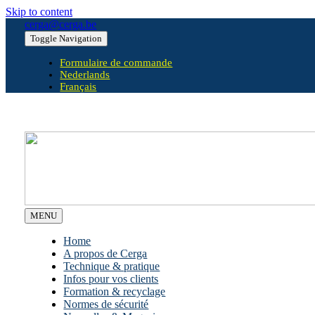
Skip to content
cerga@cerga.be
Toggle Navigation
Formulaire de commande
Nederlands
Français
MENU
Home
A propos de Cerga
Technique & pratique
Infos pour vos clients
Formation & recyclage
Normes de sécurité