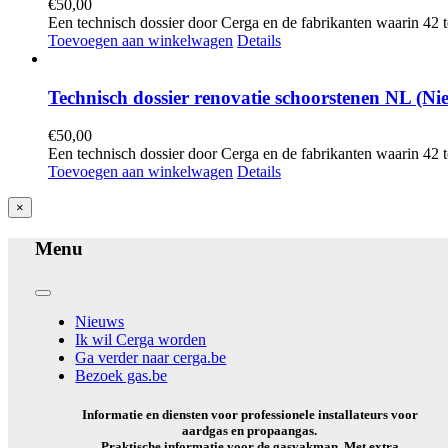
€
50,00
Een technisch dossier door Cerga en de fabrikanten waarin 42 
Toevoegen aan winkelwagen
Details
Technisch dossier renovatie schoorstenen NL (Nie
€
50,00
Een technisch dossier door Cerga en de fabrikanten waarin 42 
Toevoegen aan winkelwagen
Details
Close
×
product
quick
Menu
view
Toggle
Navigation
Nieuws
Ik wil Cerga worden
Ga verder naar cerga.be
Bezoek gas.be
Informatie en diensten voor professionele installateurs voor
aardgas en propaangas.
Praktische informatie voor de gasvakman. Met extra