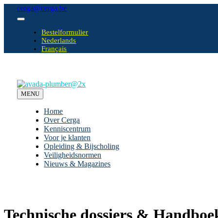
Ga
cerga@cerga.be
naar
Toggle
inhoud
Navigation
Bestelformulier
Nederlands
Français
MENU
Home
Over Cerga
Kenniscentrum
Voor je klanten
Opleiding & Bijscholing
Veiligheidsnormen
Nieuws & Magazines
Technische dossiers & Handboek