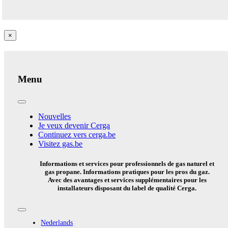
Close
×
product
quick
view
Menu
Toggle
Navigation
Nouvelles
Je veux devenir Cerga
Continuez vers cerga.be
Visitez gas.be
Informations et services pour professionnels de gas naturel et
gas propane. Informations pratiques pour les pros du gaz.
Avec des avantages et services supplémentaires pour les
installateurs disposant du label de qualité Cerga.
Toggle
Navigation
Nederlands