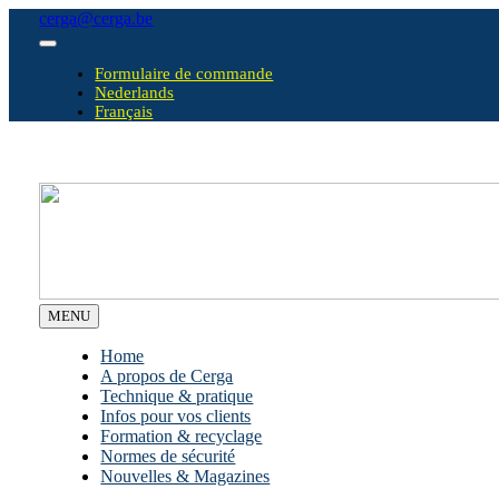
Skip
cerga@cerga.be
to
Toggle
content
Navigation
Formulaire de commande
Nederlands
Français
MENU
Home
A propos de Cerga
Technique & pratique
Infos pour vos clients
Formation & recyclage
Normes de sécurité
Nouvelles & Magazines