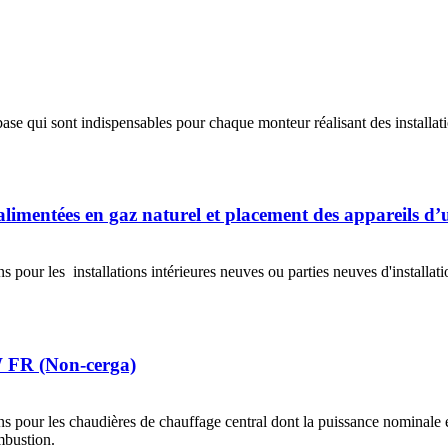
se qui sont indispensables pour chaque monteur réalisant des installat
alimentées en gaz naturel et placement des appareils d’
 pour les installations intérieures neuves ou parties neuves d'installat
 FR (Non-cerga)
s pour les chaudières de chauffage central dont la puissance nominale es
mbustion.