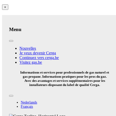
Close
×
product
quick
view
Menu
Toggle
Navigation
Nouvelles
Je veux devenir Cerga
Continuez vers cerga.be
Visitez gas.be
Informations et services pour professionnels de gas naturel et
gas propane. Informations pratiques pour les pros du gaz.
Avec des avantages et services supplémentaires pour les
installateurs disposant du label de qualité Cerga.
Toggle
Navigation
Nederlands
Français