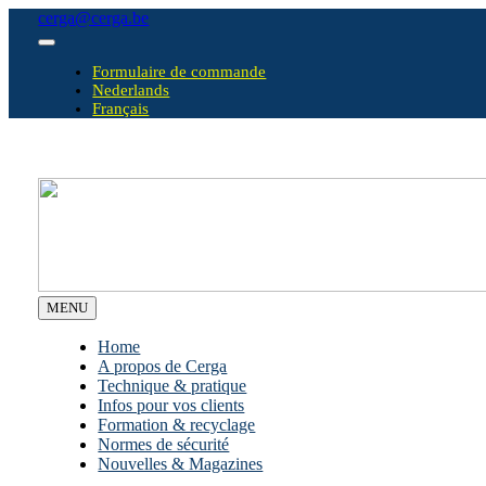
Skip
cerga@cerga.be
to
Toggle
content
Navigation
Formulaire de commande
Nederlands
Français
MENU
Home
A propos de Cerga
Technique & pratique
Infos pour vos clients
Formation & recyclage
Normes de sécurité
Nouvelles & Magazines