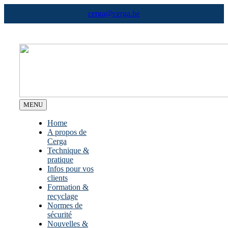
Skip
cerga@cerga.be
to
content
MENU
Home
A propos de
Cerga
Technique &
pratique
Infos pour vos
clients
Formation &
recyclage
Normes de
sécurité
Nouvelles &