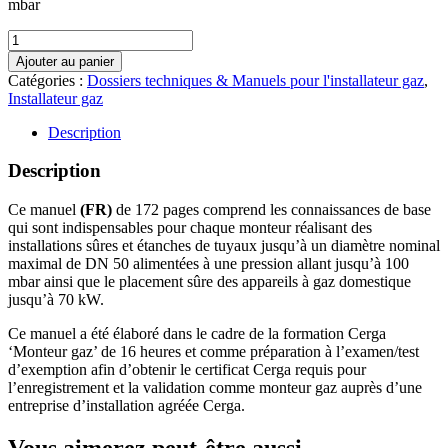
mbar
quantité
de
Ajouter au panier
Manuel
Catégories :
Dossiers techniques & Manuels pour l'installateur gaz
,
"Monteur
Installateur gaz
gaz"
FR
Description
(Non-
cerga)
Description
Ce manuel
(FR)
de 172 pages comprend les connaissances de base
qui sont indispensables pour chaque monteur réalisant des
installations sûres et étanches de tuyaux jusqu’à un diamètre nominal
maximal de DN 50 alimentées à une pression allant jusqu’à 100
mbar ainsi que le placement sûre des appareils à gaz domestique
jusqu’à 70 kW.
Ce manuel a été élaboré dans le cadre de la formation Cerga
‘Monteur gaz’ de 16 heures et comme préparation à l’examen/test
d’exemption afin d’obtenir le certificat Cerga requis pour
l’enregistrement et la validation comme monteur gaz auprès d’une
entreprise d’installation agréée Cerga.