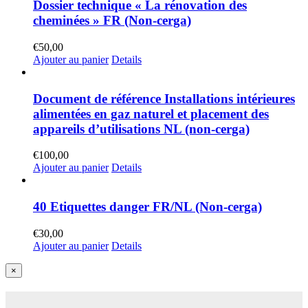
Dossier technique « La rénovation des
cheminées » FR (Non-cerga)
€
50,00
Ajouter au panier
Details
Document de référence Installations intérieures
alimentées en gaz naturel et placement des
appareils d’utilisations NL (non-cerga)
€
100,00
Ajouter au panier
Details
40 Etiquettes danger FR/NL (Non-cerga)
€
30,00
Ajouter au panier
Details
Close
×
product
quick
view