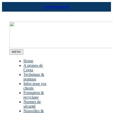
Skip
cerga@cerga.be
to
content
MENU
Home
A propos de
Cerga
Technique &
pratique
Infos pour vos
clients
Formation &
recyclage
Normes de
sécurité
Nouvelles &