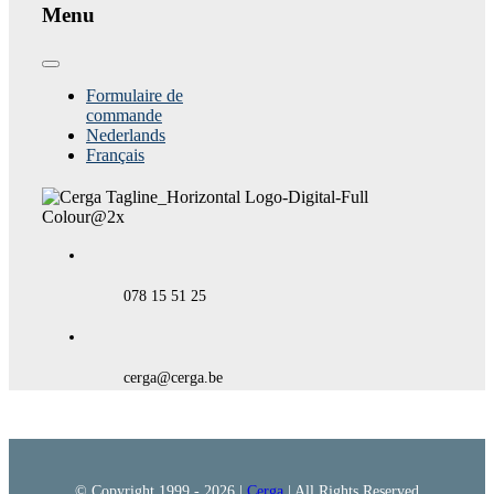
Menu
Toggle
Navigation
Formulaire de
commande
Nederlands
Français
078 15 51 25
cerga@cerga.be
© Copyright 1999 -
2026 |
Cerga
| All Rights Reserved