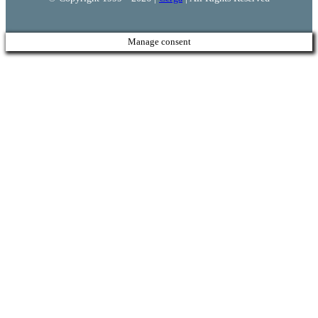
Manage consent
Go
to
Top