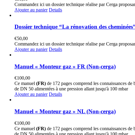
Commandez ici un dossier technique réalise par Cerga proposan
Ajouter au panier
Details
Dossier technique “La rénovation des cheminées
€
50,00
Commandez ici un dossier technique réalise par Cerga proposan
Ajouter au panier
Details
Manuel « Monteur gaz » FR (Non-cerga)
€
100,00
Ce manuel
(FR)
de 172 pages comprend les connaissances de ba
de DN 50 alimentées à une pression allant jusqu'à 100 mbar
Ajouter au panier
Details
Manuel « Monteur gaz » NL (Non-cerga)
€
100,00
Ce manuel
(FR)
de 172 pages comprend les connaissances de ba
de DN 50 alimentées à une pression allant jusqu'à 100 mbar