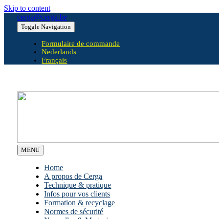
Skip to content
cerga@cerga.be
Toggle Navigation
Formulaire de commande
Nederlands
Français
MENU
Home
A propos de Cerga
Technique & pratique
Infos pour vos clients
Formation & recyclage
Normes de sécurité