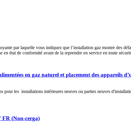
ante par laquelle vous indiquez que l’installation gaz montre des défa
ise en état de conformité avant de la reprendre en service en toute sécurit
alimentées en gaz naturel et placement des appareils d’
 pour les installations intérieures neuves ou parties neuves d'installat
 FR (Non-cerga)