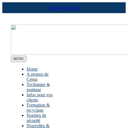
Skip
cerga@cerga.be
to
content
MENU
Home
A propos de
Cerga
Technique &
pratique
Infos pour vos
clients
Formation &
recyclage
Normes de
sécurité
Nouvelles &