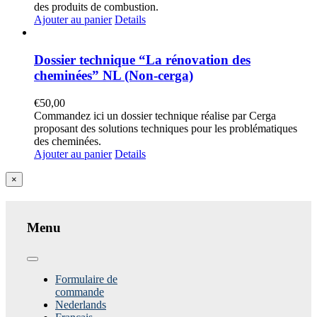
des produits de combustion.
Ajouter au panier
Details
Dossier technique “La rénovation des
cheminées” NL (Non-cerga)
€
50,00
Commandez ici un dossier technique réalise par Cerga
proposant des solutions techniques pour les problématiques
des cheminées.
Ajouter au panier
Details
Close
×
product
quick
view
Menu
Toggle
Navigation
Formulaire de
commande
Nederlands