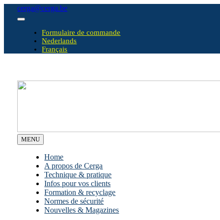
Skip
cerga@cerga.be
to
Toggle
content
Navigation
Formulaire de commande
Nederlands
Français
MENU
Home
A propos de Cerga
Technique & pratique
Infos pour vos clients
Formation & recyclage
Normes de sécurité
Nouvelles & Magazines