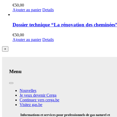
€
50,00
Ajouter au panier
Details
Dossier technique “La rénovation des cheminées
€
50,00
Ajouter au panier
Details
Close
×
product
quick
view
Menu
Toggle
Navigation
Nouvelles
Je veux devenir Cerga
Continuez vers cerga.be
Visitez gas.be
Informations et services pour professionnels de gas naturel et