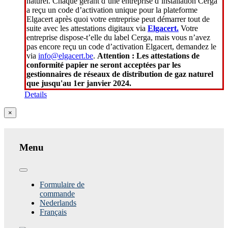
naturel. Chaque gérant d’une entreprise d’installation Cerga
a reçu un code d’activation unique pour la plateforme
Elgacert après quoi votre entreprise peut démarrer tout de
suite avec les attestations digitaux via
Elgacert.
Votre
entreprise dispose-t’elle du label Cerga, mais vous n’avez
pas encore reçu un code d’activation Elgacert, demandez le
via
info@elgacert.be
.
Attention : Les attestations de
conformité papier ne seront acceptées par les
gestionnaires de réseaux de distribution de gaz naturel
que jusqu'au 1er janvier 2024.
Details
Close
×
product
quick
view
Menu
Toggle
Navigation
Formulaire de
commande
Nederlands
Français