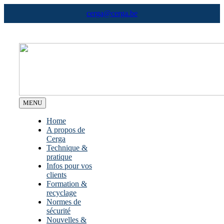
Skip
cerga@cerga.be
to
content
MENU
Home
A propos de
Cerga
Technique &
pratique
Infos pour vos
clients
Formation &
recyclage
Normes de
sécurité
Nouvelles &