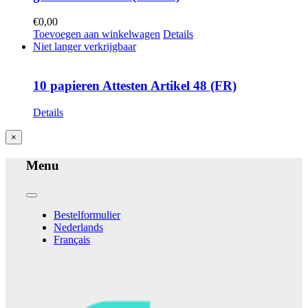
€
0,00
Toevoegen aan winkelwagen
Details
Niet langer verkrijgbaar
10 papieren Attesten Artikel 48 (FR)
Details
Close
×
product
quick
Menu
view
Toggle
Navigation
Bestelformulier
Nederlands
Français