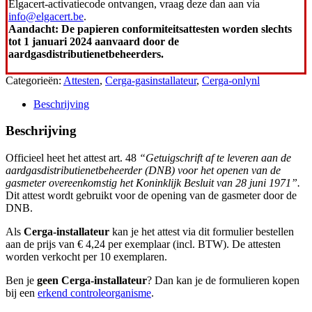
Elgacert-activatiecode ontvangen, vraag deze dan aan via
info@elgacert.be
.
Aandacht: De papieren conformiteitsattesten worden slechts
tot 1 januari 2024 aanvaard door de
aardgasdistributienetbeheerders.
Categorieën:
Attesten
,
Cerga-gasinstallateur
,
Cerga-onlynl
Beschrijving
Beschrijving
Officieel heet het attest art. 48
“Getuigschrift af te leveren aan de
aardgasdistributienetbeheerder (DNB) voor het openen van de
gasmeter overeenkomstig het Koninklijk Besluit van 28 juni 1971”.
Dit attest wordt gebruikt voor de opening van de gasmeter door de
DNB.
Als
Cerga-installateur
kan je het attest via dit formulier bestellen
aan de prijs van € 4,24 per exemplaar (incl. BTW). De attesten
worden verkocht per 10 exemplaren.
Ben je
geen Cerga-installateur
? Dan kan je de formulieren kopen
bij een
erkend controleorganisme
.