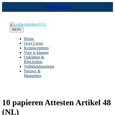
Ga
cerga@cerga.be
naar
inhoud
MENU
Home
Over Cerga
Kenniscentrum
Voor je klanten
Opleiding &
Bijscholing
Veiligheidsnormen
Nieuws &
Magazines
10 papieren Attesten Artikel 48
(NL)