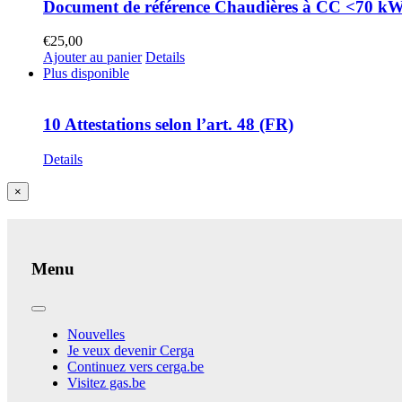
Document de référence Chaudières à CC <70 k
€
25,00
Ajouter au panier
Details
Plus disponible
10 Attestations selon l’art. 48 (FR)
Details
Close
×
product
quick
view
Menu
Toggle
Navigation
Nouvelles
Je veux devenir Cerga
Continuez vers cerga.be
Visitez gas.be