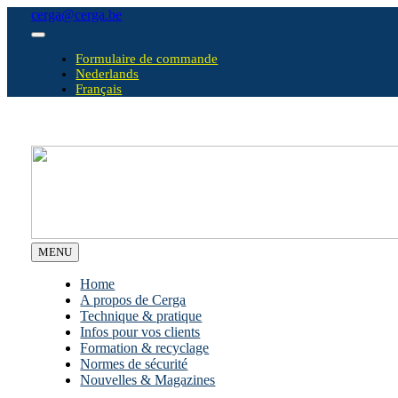
Skip
cerga@cerga.be
to
Toggle
content
Navigation
Formulaire de commande
Nederlands
Français
MENU
Home
A propos de Cerga
Technique & pratique
Infos pour vos clients
Formation & recyclage
Normes de sécurité
Nouvelles & Magazines