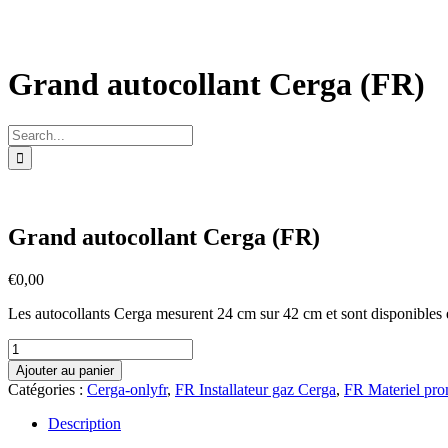
Grand autocollant Cerga (FR)
Search
for:
Grand autocollant Cerga (FR)
€
0,00
Les autocollants Cerga mesurent 24 cm sur 42 cm et sont disponibles
quantité
de
Ajouter au panier
Grand
Catégories :
Cerga-onlyfr
,
FR Installateur gaz Cerga
,
FR Materiel pr
autocollant
Cerga
Description
(FR)