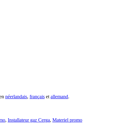
 en
néerlandais
,
français
et
allemand
.
omo
,
Installateur gaz Cerga
,
Materiel promo