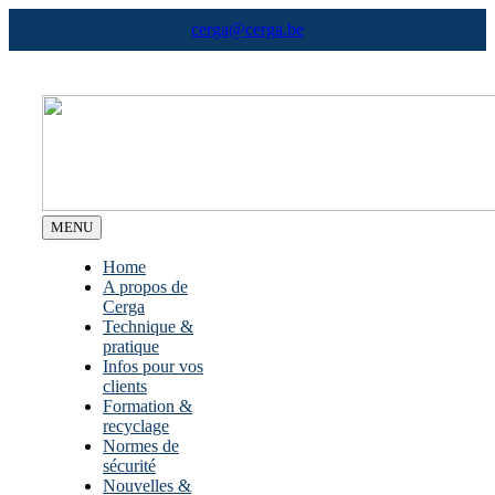
Skip
cerga@cerga.be
to
content
MENU
Home
A propos de
Cerga
Technique &
pratique
Infos pour vos
clients
Formation &
recyclage
Normes de
sécurité
Nouvelles &