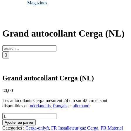
Magazines
Grand autocollant Cerga (NL)
Search
for:
Grand autocollant Cerga (NL)
€
0,00
Les autocollants Cerga mesurent 24 cm sur 42 cm et sont
disponibles en
néerlandais
,
français
et
allemand
.
quantité
de
Ajouter au panier
Grand
Catégories :
Cerga-onlyfr
,
FR Installateur gaz Cerga
,
FR Materiel