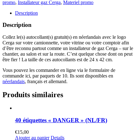
autocollant
promo
,
Installateur gaz Cerga
,
Materiel promo
Cerga
(NL)
Description
Description
Collez le(s) autocollant(s) gratuit(s) en néerlandais avec le logo
Cerga sur votre camionnette, votre vitrine ou votre comptoir afin
d’être reconnu partout comme un installateur de gaz Cerga – sur le
chantier, au salon et sur la route. C’est quelque chose dont on peut
être fier ! La taille de ces autocollants est de 24 x 42 cm.
Vous pouvez les commander en ligne via le formulaire de
commande ici, par paquets de 10. Ils sont disponibles en
néerlandais
, français et allemand.
Produits similaires
40 étiquettes « DANGER » (NL/FR)
€
15,00
Ajouter au panier
Details