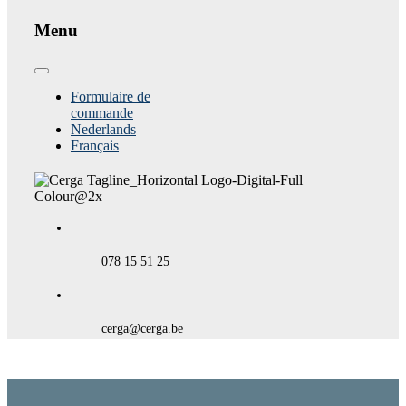
view
Menu
Toggle
Navigation
Formulaire de
commande
Nederlands
Français
078 15 51 25
cerga@cerga.be