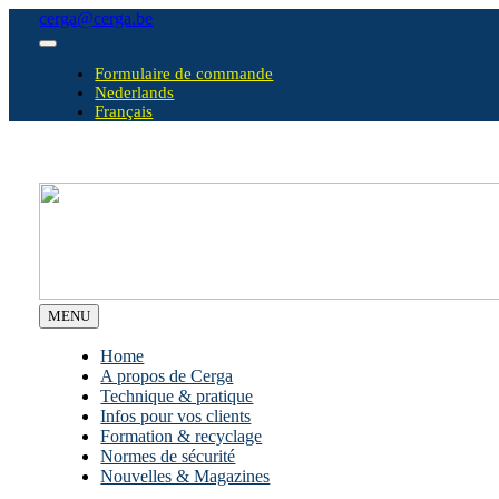
Skip
cerga@cerga.be
to
Toggle
content
Navigation
Formulaire de commande
Nederlands
Français
MENU
Home
A propos de Cerga
Technique & pratique
Infos pour vos clients
Formation & recyclage
Normes de sécurité
Nouvelles & Magazines