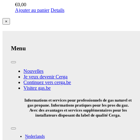
€
0,00
Ajouter au panier
Details
Close
×
product
quick
view
Menu
Toggle
Navigation
Nouvelles
Je veux devenir Cerga
Continuez vers cerga.be
Visitez gas.be
Informations et services pour professionnels de gas naturel et
gas propane. Informations pratiques pour les pros du gaz.
Avec des avantages et services supplémentaires pour les
installateurs disposant du label de qualité Cerga.
Toggle
Navigation
Nederlands