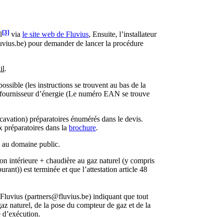
?
[3]
l
via
le site web de Fluvius
, Ensuite, l’installateur
uvius.be
) pour demander de lancer la procédure
il
.
ossible (les instructions se trouvent au bas de la
un fournisseur d’énergie (Le numéro EAN se trouve
excavation) préparatoires énumérés dans le devis.
x préparatoires dans la
brochure
.
te au domaine public.
ation intérieure + chaudière au gaz naturel (y compris
ant)) est terminée et que l’attestation article 48
 Fluvius (
partners@fluvius.be
) indiquant que tout
az naturel, de la pose du compteur de gaz et de la
e d’exécution.