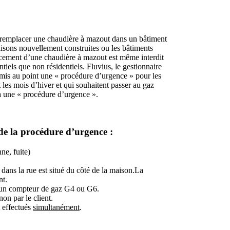
 de remplacer une chaudière à mazout dans un bâtiment
aisons nouvellement construites ou les bâtiments
lacement d’une chaudière à mazout est même interdit
ntiels que non résidentiels. Fluvius, le gestionnaire
 mis au point une « procédure d’urgence » pour les
les mois d’hiver et qui souhaitent passer au gaz
ia une « procédure d’urgence ».
de la procédure d’urgence :
ne, fuite)
dans la rue est situé du côté de la maison.La
nt.
c un compteur de gaz G4 ou G6.
non par le client.
t effectués
simultanément
.