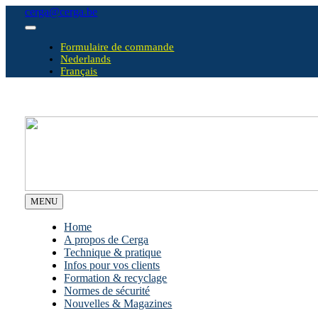
Skip
cerga@cerga.be
to
Toggle
content
Navigation
Formulaire de commande
Nederlands
Français
MENU
Home
A propos de Cerga
Technique & pratique
Infos pour vos clients
Formation & recyclage
Normes de sécurité
Nouvelles & Magazines