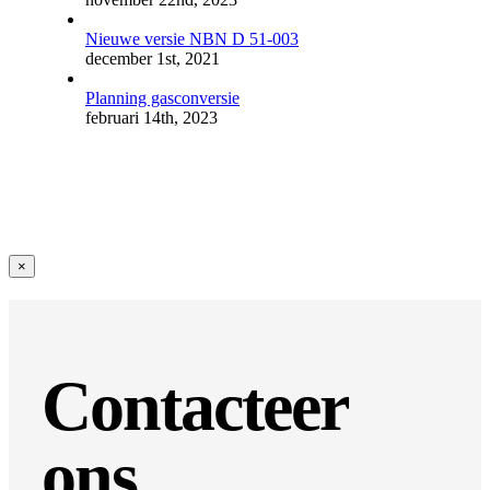
Nieuwe versie NBN D 51-003
december 1st, 2021
Planning gasconversie
februari 14th, 2023
Close
×
product
quick
view
Contacteer
ons