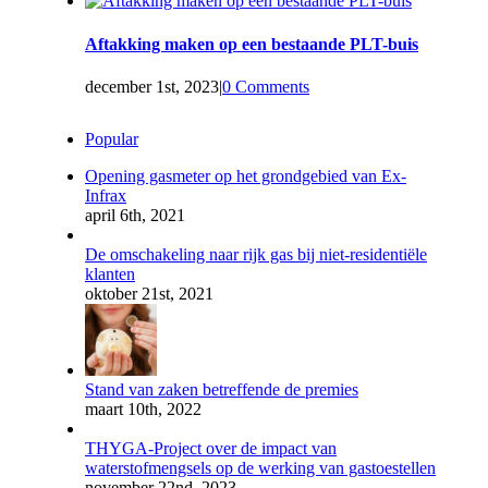
Aftakking maken op een bestaande PLT-buis
december 1st, 2023
|
0 Comments
Popular
Opening gasmeter op het grondgebied van Ex-
Infrax
april 6th, 2021
De omschakeling naar rijk gas bij niet-residentiële
klanten
oktober 21st, 2021
Stand van zaken betreffende de premies
maart 10th, 2022
THYGA-Project over de impact van
waterstofmengsels op de werking van gastoestellen
november 22nd, 2023