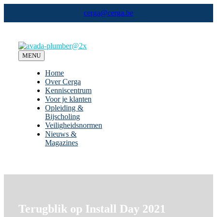
Ga
cerga@cerga.be
naar
inhoud
MENU
Home
Over Cerga
Kenniscentrum
Voor je klanten
Opleiding &
Bijscholing
Veiligheidsnormen
Nieuws &
Magazines
Terugblik op Install Day 2021