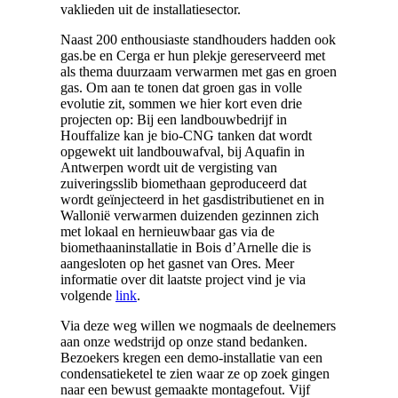
vaklieden uit de installatiesector.
Naast 200 enthousiaste standhouders hadden ook
gas.be en Cerga er hun plekje gereserveerd met
als thema duurzaam verwarmen met gas en groen
gas. Om aan te tonen dat groen gas in volle
evolutie zit, sommen we hier kort even drie
projecten op: Bij een landbouwbedrijf in
Houffalize kan je bio-CNG tanken dat wordt
opgewekt uit landbouwafval, bij Aquafin in
Antwerpen wordt uit de vergisting van
zuiveringsslib biomethaan geproduceerd dat
wordt geïnjecteerd in het gasdistributienet en in
Wallonië verwarmen duizenden gezinnen zich
met lokaal en hernieuwbaar gas via de
biomethaaninstallatie in Bois d’Arnelle die is
aangesloten op het gasnet van Ores. Meer
informatie over dit laatste project vind je via
volgende
link
.
Via deze weg willen we nogmaals de deelnemers
aan onze wedstrijd op onze stand bedanken.
Bezoekers kregen een demo-installatie van een
condensatieketel te zien waar ze op zoek gingen
naar een bewust gemaakte montagefout. Vijf